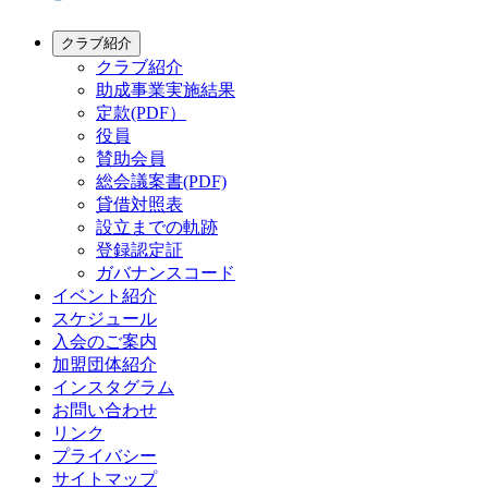
クラブ紹介
クラブ紹介
助成事業実施結果
定款(PDF）
役員
賛助会員
総会議案書(PDF)
貸借対照表
設立までの軌跡
登録認定証
ガバナンスコード
イベント紹介
スケジュール
入会のご案内
加盟団体紹介
インスタグラム
お問い合わせ
リンク
プライバシー
サイトマップ