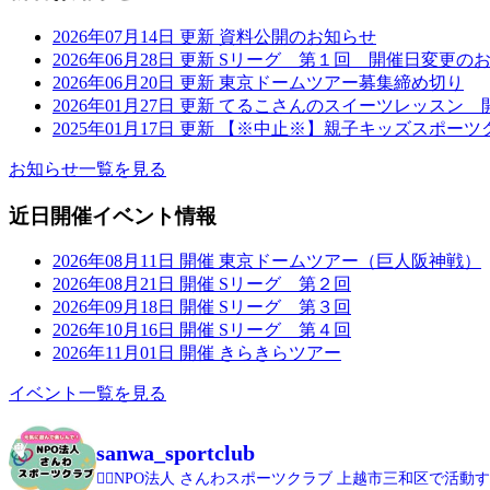
2026年07月14日 更新
資料公開のお知らせ
2026年06月28日 更新
Sリーグ 第１回 開催日変更の
2026年06月20日 更新
東京ドームツアー募集締め切り
2026年01月27日 更新
てるこさんのスイーツレッスン 
2025年01月17日 更新
【※中止※】親子キッズスポーツ
お知らせ一覧を見る
近日開催イベント情報
2026年08月11日 開催
東京ドームツアー（巨人阪神戦）
2026年08月21日 開催
Sリーグ 第２回
2026年09月18日 開催
Sリーグ 第３回
2026年10月16日 開催
Sリーグ 第４回
2026年11月01日 開催
きらきらツアー
イベント一覧を見る
sanwa_sportclub
🏃‍♀️NPO法人 さんわスポーツクラブ
上越市三和区で活動す