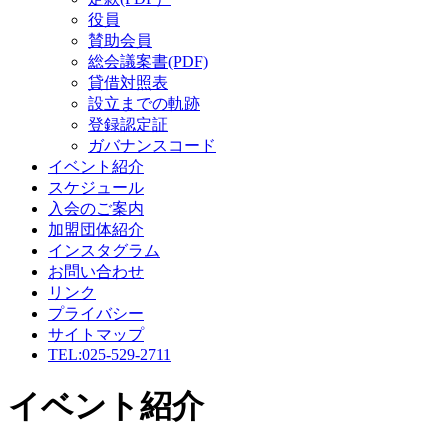
役員
賛助会員
総会議案書(PDF)
貸借対照表
設立までの軌跡
登録認定証
ガバナンスコード
イベント紹介
スケジュール
入会のご案内
加盟団体紹介
インスタグラム
お問い合わせ
リンク
プライバシー
サイトマップ
TEL:025-529-2711
イベント紹介