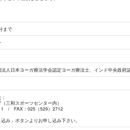
0分まで
ー
団法人日本ヨーガ療法学会認定ヨーガ療法士、インド中央政府
先：
ブ（三和スポーツセンター内）
11 / FAX：025（529）2712
し込み」ボタンよりお申し込み下さい。