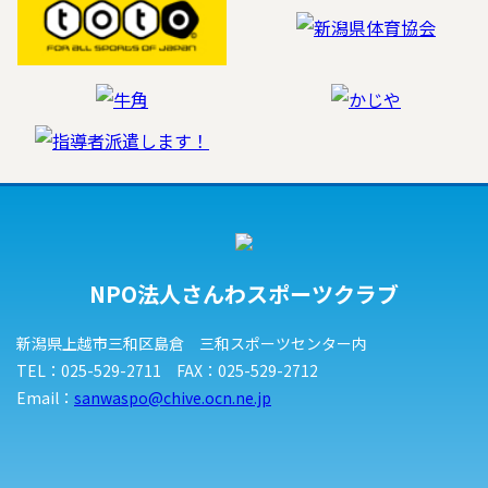
NPO法人さんわスポーツクラブ
新潟県上越市三和区島倉 三和スポーツセンター内
TEL：025-529-2711 FAX：025-529-2712
Email：
sanwaspo@chive.ocn.ne.jp