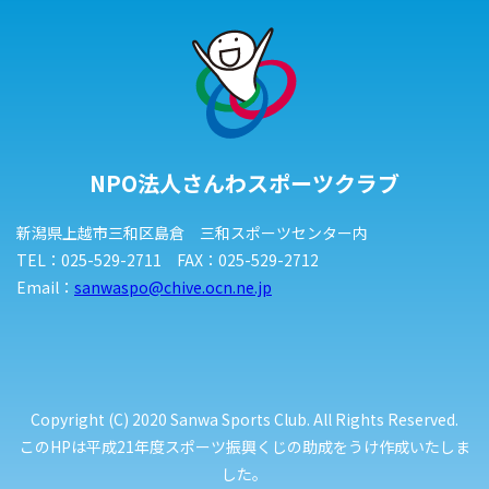
NPO法人さんわスポーツクラブ
新潟県上越市三和区島倉 三和スポーツセンター内
TEL：025-529-2711 FAX：025-529-2712
Email：
sanwaspo@chive.ocn.ne.jp
Copyright (C) 2020 Sanwa Sports Club. All Rights Reserved.
このHPは平成21年度スポーツ振興くじの助成をうけ作成いたしま
した。