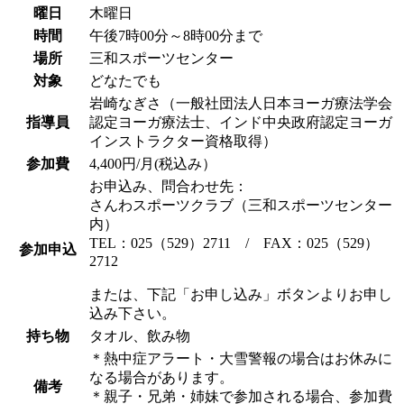
曜日
木曜日
時間
午後7時00分～8時00分まで
場所
三和スポーツセンター
対象
どなたでも
岩崎なぎさ（一般社団法人日本ヨーガ療法学会
指導員
認定ヨーガ療法士、インド中央政府認定ヨーガ
インストラクター資格取得）
参加費
4,400円/月(税込み）
お申込み、問合わせ先：
さんわスポーツクラブ（三和スポーツセンター
内）
TEL：025（529）2711 / FAX：025（529）
参加申込
2712
または、下記「お申し込み」ボタンよりお申し
込み下さい。
持ち物
タオル、飲み物
＊熱中症アラート・大雪警報の場合はお休みに
なる場合があります。
備考
＊親子・兄弟・姉妹で参加される場合、参加費