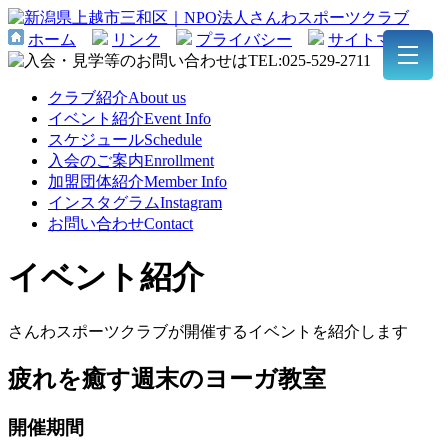
ホーム
リンク
プライバシー
サイトマップ
クラブ紹介
About us
イベント紹介
Event Info
スケジュール
Schedule
入会のご案内
Enrollment
加盟団体紹介
Member Info
インスタグラム
Instagram
お問い合わせ
Contact
イベント紹介
さんわスポーツクラブが開催するイベントを紹介します
疲れを癒す週末のヨーガ教室
開催期間