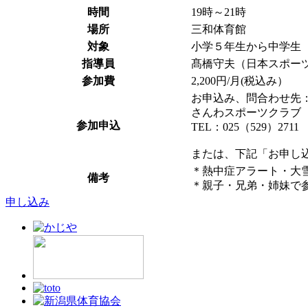
時間
19時～21時
場所
三和体育館
対象
小学５年生から中学生
指導員
髙橋守夫（日本スポー
参加費
2,200円/月(税込み）
お申込み、問合わせ先
さんわスポーツクラブ
参加申込
TEL：025（529）2711
または、下記「お申し
＊熱中症アラート・大
備考
＊親子・兄弟・姉妹で
申し込み