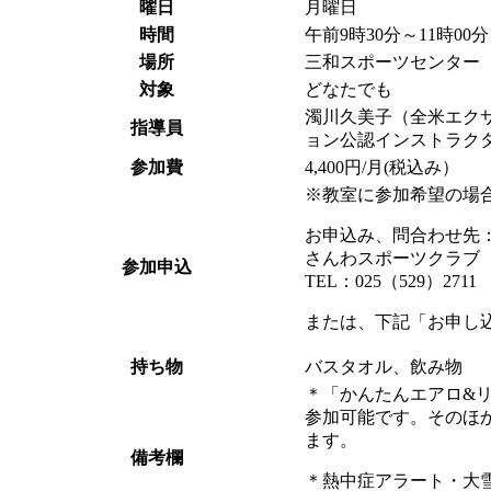
曜日
月曜日
時間
午前9時30分～11時00
場所
三和スポーツセンター
対象
どなたでも
濁川久美子（全米エクサ
指導員
ョン公認インストラク
参加費
4,400円/月(税込み）
※教室に参加希望の場
お申込み、問合わせ先
さんわスポーツクラブ
参加申込
TEL：025（529）2711
または、下記「お申し
持ち物
バスタオル、飲み物
＊「かんたんエアロ&
参加可能です。そのほ
ます。
備考欄
＊熱中症アラート・大